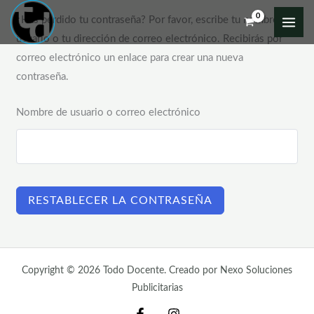
Ir
¿Has perdido tu contraseña? Por favor, escribe tu nombre de
al
usuario o tu dirección de correo electrónico. Recibirás por
contenido
correo electrónico un enlace para crear una nueva
contraseña.
Nombre de usuario o correo electrónico
RESTABLECER LA CONTRASEÑA
Copyright © 2026 Todo Docente. Creado por Nexo Soluciones
Publicitarias