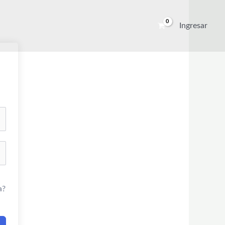
Ingresar
a?